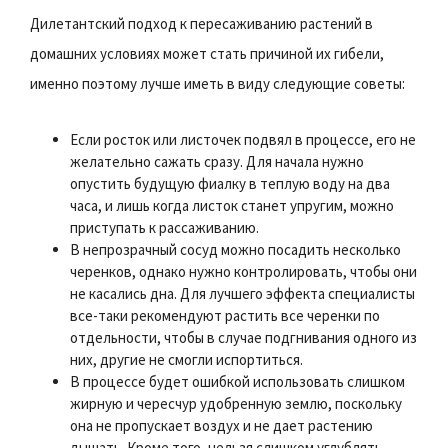
Дилетантский подход к пересаживанию растений в
домашних условиях может стать причиной их гибели,
именно поэтому лучше иметь в виду следующие советы:
Если росток или листочек подвял в процессе, его не
желательно сажать сразу. Для начала нужно
опустить будущую фиалку в теплую воду на два
часа, и лишь когда листок станет упругим, можно
приступать к рассаживанию.
В непрозрачный сосуд можно посадить несколько
черенков, однако нужно контролировать, чтобы они
не касались дна. Для лучшего эффекта специалисты
все-таки рекомендуют растить все черенки по
отдельности, чтобы в случае подгнивания одного из
них, другие не смогли испортиться.
В процессе будет ошибкой использовать слишком
жирную и чересчур удобренную землю, поскольку
она не пропускает воздух и не дает растению
дышать. Кроме того, нельзя слишком углублять