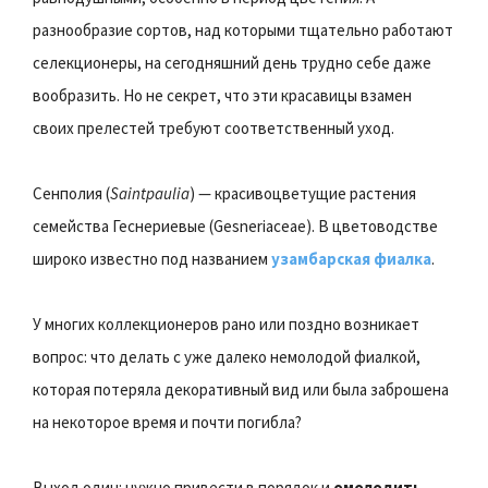
разнообразие сортов, над которыми тщательно работают
селекционеры, на сегодняшний день трудно себе даже
вообразить. Но не секрет, что эти красавицы взамен
своих прелестей требуют соответственный уход.
Сенполия (
Saintpaulia
) — красивоцветущие растения
семейства Геснериевые (Gesneriaceae). В цветоводстве
широко известно под названием
узамбарская фиалка
.
У многих коллекционеров рано или поздно возникает
вопрос: что делать с уже далеко немолодой фиалкой,
которая потеряла декоративный вид или была заброшена
на некоторое время и почти погибла?
Выход один: нужно привести в порядок и
омолодить