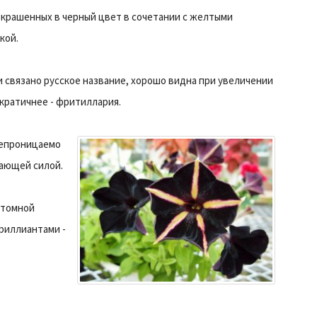
окрашенных в черный цвет в сочетании с желтыми
кой.
 и связано русское название, хорошо видна при увеличении
кратичнее - фритиллария.
непроницаемо
ающей силой.
 томной
риллиантами -