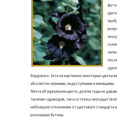
фото
цветы
проб
возра
окол
селе
лепес
посл
удал
бордового.
Зато на картинках некоторые цветы в
абсолютно черными, недоступными и манящими.
Мечта об идеальном цвете, долгие годы не давав
тысячам садоводов, так и осталась неосуществле
небольшое отклонение от цветового стандарта 
роскошные бутоны.