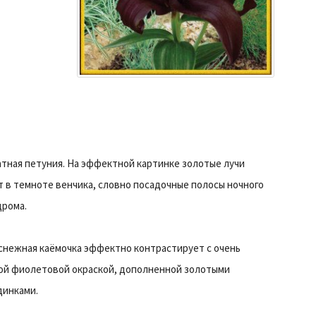
атная петуния. На эффектной картинке золотые лучи
 в темноте венчика, словно посадочные полосы ночного
дрома.
снежная каёмочка эффектно контрастирует с очень
ой фиолетовой окраской, дополненной золотыми
динками.