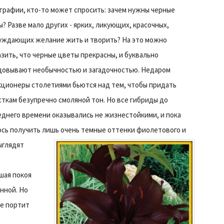
графии, кто-то может спросить: зачем нужны черные
? Разве мало других - ярких, ликующих, красочных,
уждающих желание жить и творить? На это можно
зить, что черные цветы прекрасны, и буквально
довывают необычностью и загадочностью. Недаром
кционеры столетиями бьются над тем, чтобы придать
ткам безупречно смоляной тон. Но все гибриды до
еднего времени оказывались не жизнестойкими, и пока
ось получить лишь очень темные оттенки фиолетового и
ыглядят
шая покоя
нной. Но
не портит