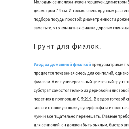
Молодым сенполиям нужен горшочек диаметром 5-
диаметром 7-9 см. И только очень крупным растен
подбора посуды простой: диаметр емкости должен
заметьте, что комнатная фиалка дорогим глинян
Грунт для фиалок.
Уход за домашней фиалкой
предусматривает вы
продается почвенная смесь для сенполий, однако
фиалкам. А вот универсальный цветочный грунт т
субстрат самостоятельно из дерновой и листовой
перегноя в пропорции 0, 5:2:1:1. В ведро готовой
внести столовую ложку суперфосфата и полстак
муки и все тщательно перемешать. Главные требо
для сенполий: он должен быть рыхлым, быстро вп