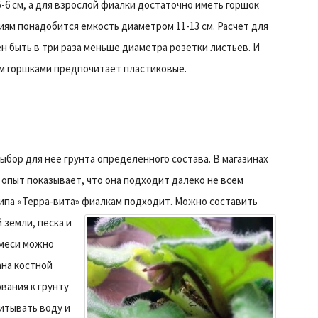
6 см, а для взрослой фиалки достаточно иметь горшок
иям понадобится емкость диаметром 11-13 см. Расчет для
 быть в три раза меньше диаметра розетки листьев. И
ым горшками предпочитает пластиковые.
бор для нее грунта определенного состава. В магазинах
 опыт показывает, что она подходит далеко не всем
ипа «Терра-вита» фиалкам подходит.
Можно составить
 земли, песка и
 смеси можно
ана костной
вания к грунту
итывать воду и