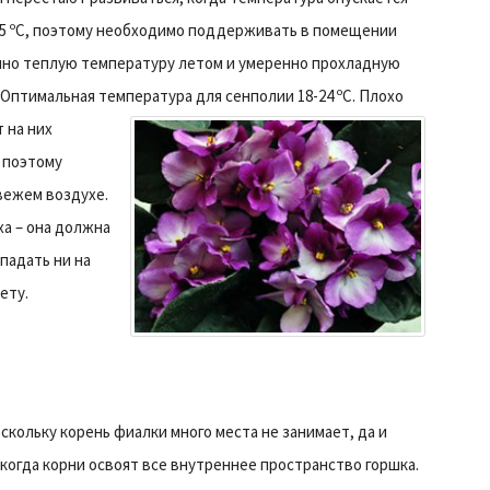
5 ºC, поэтому необходимо поддерживать в помещении
но теплую температуру летом и умеренно прохладную
 Оптимальная температура для сенполии 18-24 ºC.
Плохо
 на них
 поэтому
вежем воздухе.
ха – она должна
падать ни на
ету.
кольку корень фиалки много места не занимает, да и
 когда корни освоят все внутреннее пространство горшка.