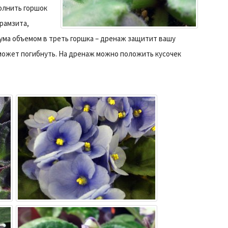
полнить горшок
ерамзита,
ума объемом в треть горшка – дренаж защитит вашу
а может погибнуть. На дренаж можно положить кусочек