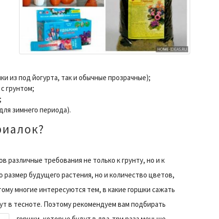
ки из под йогурта, так и обычные прозрачные);
с грунтом;
;
для зимнего периода).
фиалок?
в различные требования не только к грунту, но и к
о размер будущего растения, но и количество цветов,
ому многие интересуются тем, в какие горшки сажать
ут в тесноте.
Поэтому рекомендуем вам подбирать
горшки, которые будут в два-три раза меньше