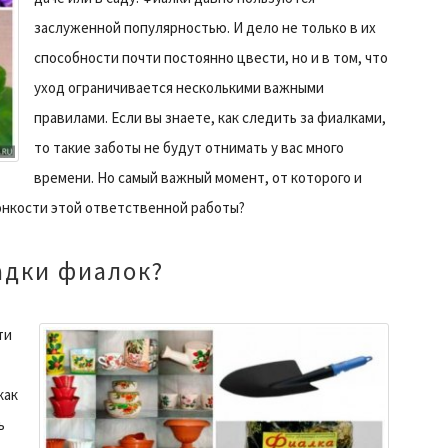
заслуженной популярностью. И дело не только в их
способности почти постоянно цвести, но и в том, что
уход ограничивается несколькими важными
правилами. Если вы знаете, как следить за фиалками,
то такие заботы не будут отнимать у вас много
времени. Но самый важный момент, от которого и
тонкости этой ответственной работы?
адки фиалок?
ти
как
ь